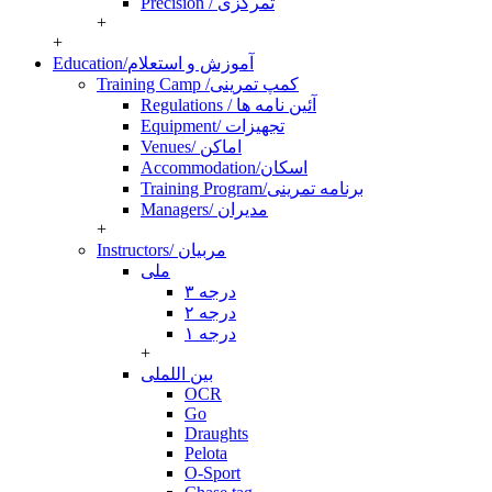
Precision / تمرکزی
+
+
Education/آموزش و استعلام
Training Camp /کمپ تمرینی
Regulations / آئین نامه ها
Equipment/ تجهیزات
Venues/ اماکن
Accommodation/اسکان
Training Program/برنامه تمرینی
Managers/ مدیران
+
Instructors/ مربیان
ملی
درجه ۳
درجه ۲
درجه ۱
+
بین اللملی
OCR
Go
Draughts
Pelota
O-Sport