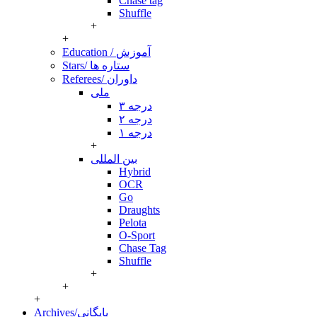
Chase tag
Shuffle
+
+
Education / آموزش
Stars/ ستاره ها
Referees/ داوران
ملی
درجه ۳
درجه ۲
درجه ۱
+
بین المللی
Hybrid
OCR
Go
Draughts
Pelota
O-Sport
Chase Tag
Shuffle
+
+
+
Archives/بایگانی