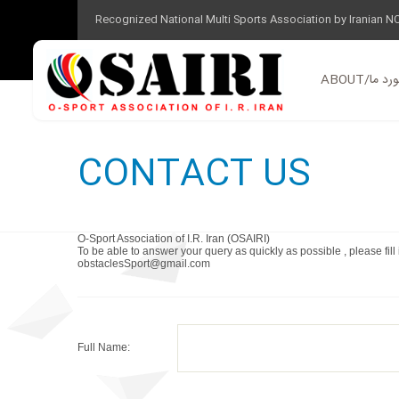
Recognized National Multi Sports Association by Iranian N
ABOUT/ ما
CONTACT US
O-Sport Association of I.R. Iran (OSAIRI)
To be able to answer your query as quickly as possible , please fill
obstaclesSport@gmail.com
Full Name: