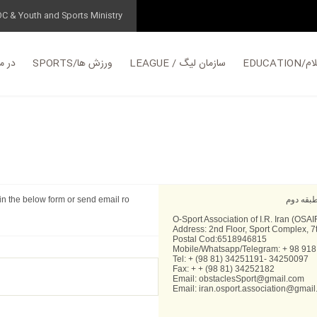
OC & Youth and Sports Ministry
EDUC
LEAGUE / سازمان لیگ
SPORTS/ورزش ها
در مورد
 in the below form or send email ro
بقه دوم
O-Sport Association of I.R. Iran (OSAI
Address: 2nd Floor, Sport Complex, 7
Postal Cod:6518946815
Mobile/Whatsapp/Telegram: + 98 918
Tel: + (98 81) 34251191- 34250097
Fax: + + (98 81) 34252182
Email:
obstaclesSport@gmail.com
Email:
iran.osport.association@gmai