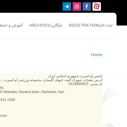
REGISTRATION/ثبت نام
ARCHIVES/بایگانی
ATION/آموزش و استعلام
Home
انجمن او-اسپرت جمهوری اسلامی ایران
آدرس: همدان، شهرک الوند، انتهای گلستان، مجموعه ورزشی او-اسپرت ، ط
کد پستی: 6518946815
RI)
th Golestan, Alavand town, Hamedan, Iran.
 811 2306
l.com