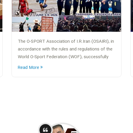
The O-SPORT Association of I.R.Iran (OSAIRI), in
accordance with the rules and regulations of the
World O-Sport Federation (WOF), successfully
organized the O-SPORT Beach Hybrid Relay
Read More
National Team Selection Event for the Adult
Category in both Men’s and Women’s divisions.
Official Message / پیام رسمی