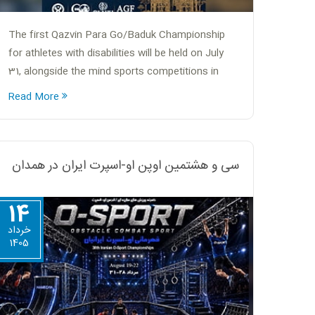
The first Qazvin Para Go/Baduk Championship
for athletes with disabilities will be held on July
31, alongside the mind sports competitions in
Draughts and Morabaraba/Douz in Qazvin.
Read More
سی و هشتمین اوپن او-اسپرت ایران در همدان
14
خرداد
1405