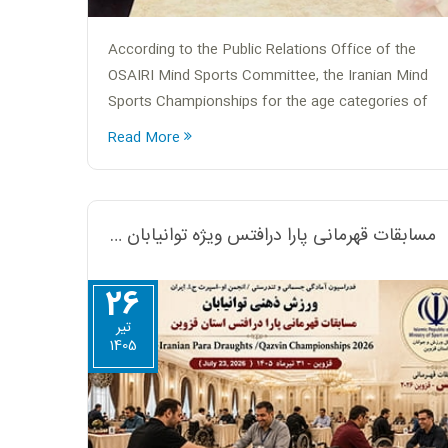
According to the Public Relations Office of the
OSAIRI Mind Sports Committee, the Iranian Mind
Sports Championships for the age categories of
Under-11 (Cadets), Under-17 (Youth), and Under-20
Read More
(U20) were successfully held on August 23–24 at
the Tabriz Handball Hall.
مسابقات قهرمانی پارا درافتس ویژه توانیابان قزوین
26
تير
1405