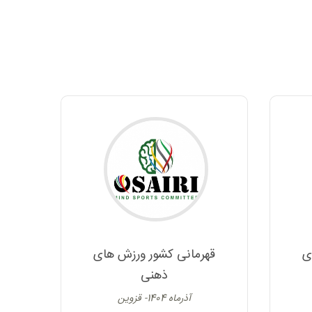
ی
قهرمانی کشور ورزش های
ذهنی
آذرماه 1404- قزوین