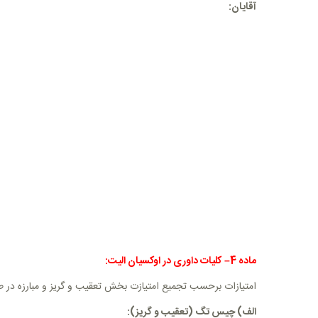
آقایان:
ماده
4
–
کلیات داوری در اوکسیان الیت:
امتيازات برحسب تجمیع امتیازت بخش تعقیب و گریز و مبارزه در طیف 7 تا 10 (10،9،8،7) براساس معیارهای ذیل احتساب 
الف) چیس تگ (تعقیب و گریز):