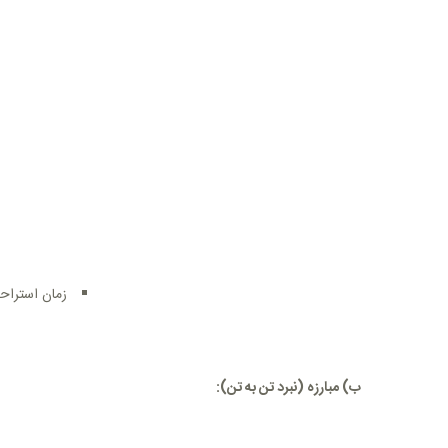
زمان استراحت 25 ثانیه ای بین تعقیب و گریز در راند اضافی اعمال نمی شود و تیم ها حداکثر 3 دقیقه فرصت دارند تا تصمیم بگ
ب) مبارزه (نبرد تن به تن):