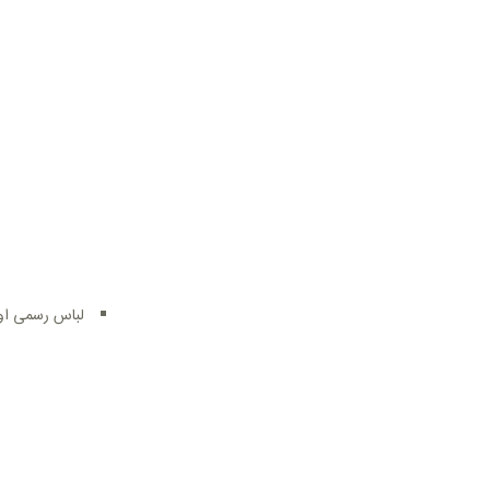
لباس رسمی او-ا