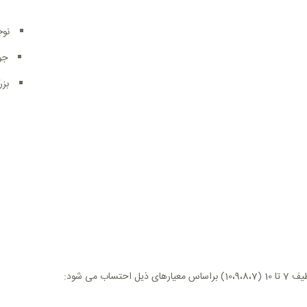
نوجوانان( 11 الی
جوانان (14 الی 
بزرگسالان(18 ت
می شود: