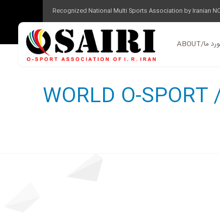
Recognized National Multi Sports Association by Iranian N
ر مورد ما
WORLD O-SPORT 