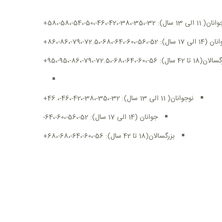
 13 سال): 32-،35-،38-،42-،46-،50-،54-،58-،58+
17 سال): 52-،56-،60-،64-،68-،72.5-،79-،86-،86+
ا 42 سال): 56-،60-،64-،68-،72.5-،79-،86-،95-،95+
نوجوانان( 11 الی 13 سال): 32-،35-،38-،42-،46-، 46+
جوانان (14 الی 17 سال): 52-،56-،60-،64-
بزرگسالان(18 تا 42 سال): 56-،60-،64-،68-،68+