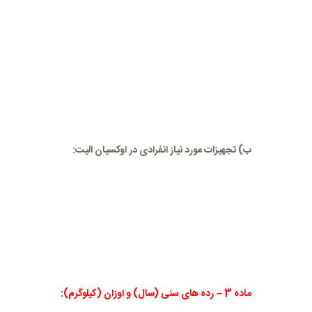
ب) تجهیزات مورد نیاز انفرادی در اوکسیان الیت:
ماده
3
–
رده های سنی (سال) و اوزان (کیلوگرم):