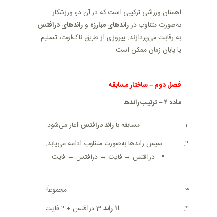
اهمتان ورزشی ترکیبی است که در آن دو ورزشکار
به‌صورت متناوب در
راندهای مبارزه
و
راندهای درافتس
به رقابت می‌پردازند. پیروزی از طریق ناک‌اوت، تسلیم
یا پایان زمان ممکن است
.
فصل دوم
–
ساختار مسابقه
ماده
۲
–
ترتیب راندها
مسابقه با
راند درافتس
آغاز می‌شود
.
سپس راندها به‌صورت متناوب ادامه می‌یابد
:
درافتس → فایت → درافتس → فایت
…
مجموعاً
:
۱۱
راند
3 درافتس + 2 فایت