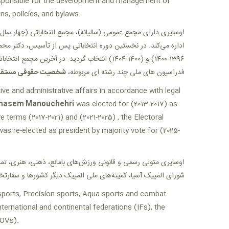
y responsible for the development and management of
ns, policies, and bylaws.
اوسایری دارای مجمع عمومی (سالیانه)، مجمع انتخاباتی (چهار سال 
.
اداره می‌کند
1396-1400) و (1400-1404) انتخاب گردید. در آخرین مجمع انتخاباتی، دکتر محمدقاسم منوچهری مجدداً با رأی اکثریت به‌عنوان رئیس انجمن برای سال های (1404-1408) انتخاب گردید
فدراسیون های ملی چند رشته ای مربوطه،
شخصیت حقوقی مستق
ve and administrative affairs in accordance with legal
hasem Manouchehri
was elected for (2013-2017) as
 terms (2017-2021) and (2021-2025) , the Electoral
as re-elected as president by majority vote for (2025-
اوسایری متولی رسمی و قانونی ورزش‌های بامانع، ذهنی، هنری، تمرک،
شورای المپیک آسیا، کمیته‌های ملی المپیک دیگر کشورها و سفارتخا
ic sports, Precision sports, Aqua sports and combat
nternational and continental federations (IFs), the
GOVs).