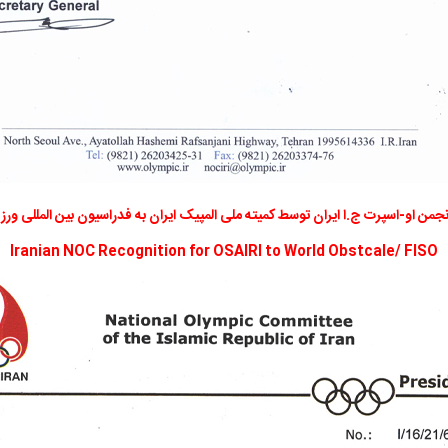
نجمن او-اسپرت ج.ا ایران توسط کمیته ملی المپیک ایران به فدراسیون بین المللی ور
Iranian NOC Recognition for OSAIRI to World Obstcale/ FISO