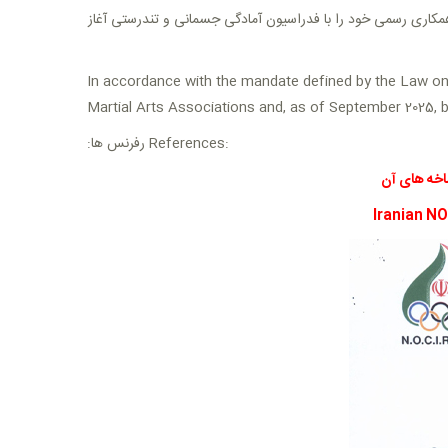
جمن، براساس قانون اهداف و وظایف وزارت ورزش و جوانان، پس از پایان همکاری با فدراسیون انجمن‌های ورزش‌های رزمی، از شهریور 1404 همکاری رسمی خود را با فدراسیون آمادگی جسمانی و تندرستی آغاز
In accordance with the mandate defined by the Law on 
Martial Arts Associations and, as of September 2025, b
رفرنس ها:
References
:
شاخه های آن
Iranian NO